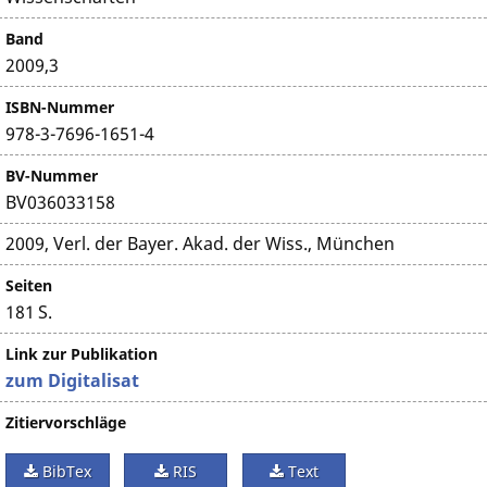
Band
2009,3
ISBN-Nummer
978-3-7696-1651-4
BV-Nummer
BV036033158
2009, Verl. der Bayer. Akad. der Wiss., München
Seiten
181 S.
Link zur Publikation
zum Digitalisat
Zitiervorschläge
BibTex
RIS
Text