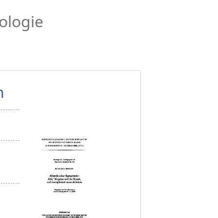
ologie
n