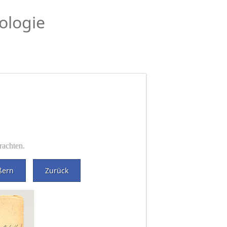
ologie
rachten.
ßern
Zurück